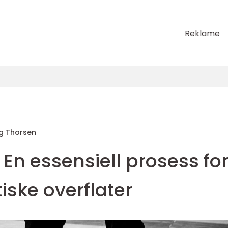
Reklame
rg Thorsen
 En essensiell prosess fo
iske overflater