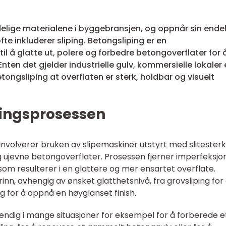
elige materialene i byggebransjen, og oppnår sin ende
e inkluderer sliping. Betongsliping er en
til å glatte ut, polere og forbedre betongoverflater for 
nten det gjelder industrielle gulv, kommersielle lokaler e
tongsliping at overflaten er sterk, holdbar og visuelt
pingsprosessen
nvolverer bruken av slipemaskiner utstyrt med slitester
og ujevne betongoverflater. Prosessen fjerner imperfeksjo
om resulterer i en glattere og mer ensartet overflate.
trinn, avhengig av ønsket glatthetsnivå, fra grovsliping for
ing for å oppnå en høyglanset finish.
ndig i mange situasjoner for eksempel for å forberede e