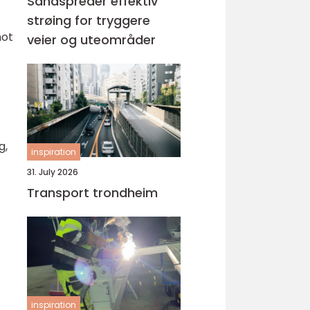
Sandspreder effektiv
strøing for tryggere
mot
veier og uteområder
g,
inspiration
31. July 2026
Transport trondheim
inspiration