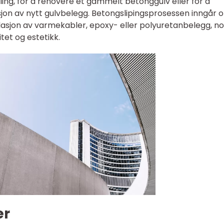
ling, for å renovere et gammelt betonggulv eller for å
asjon av nytt gulvbelegg. Betongslipingsprosessen inngår of
lasjon av varmekabler, epoxy- eller polyuretanbelegg, n
tet og estetikk.
er