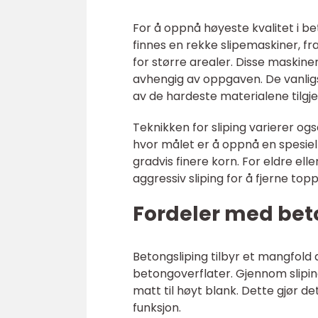
For å oppnå høyeste kvalitet i b
finnes en rekke slipemaskiner, fr
for større arealer. Disse maskine
avhengig av oppgaven. De vanligs
av de hardeste materialene tilgje
Teknikken for sliping varierer og
hvor målet er å oppnå en spesiell 
gradvis finere korn. For eldre e
aggressiv sliping for å fjerne top
Fordeler med bet
Betongsliping tilbyr et mangfold 
betongoverflater. Gjennom sliping
matt til høyt blank. Dette gjør de
funksjon.