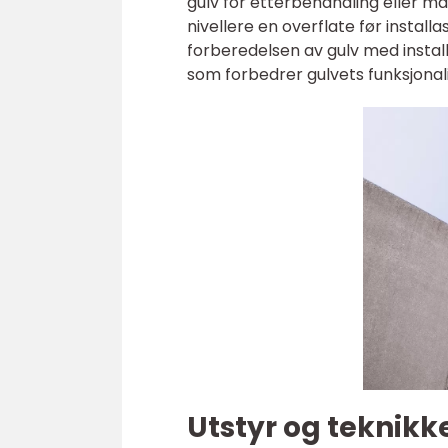
gulv for etterbehandling eller ma
nivellere en overflate før install
forberedelsen av gulv med instal
som forbedrer gulvets funksjonali
Utstyr og teknikk