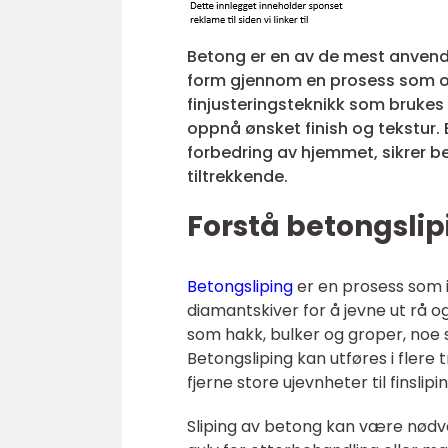
Betong er en av de mest anvend
form gjennom en prosess som oft
finjusteringsteknikk som brukes 
oppnå ønsket finish og tekstur. E
forbedring av hjemmet, sikrer be
tiltrekkende.
Forstå betongsli
Betongsliping
er en prosess som i
diamantskiver for å jevne ut rå 
som hakk, bulker og groper, noe s
Betongsliping kan utføres i flere 
fjerne store ujevnheter til finslip
Sliping av betong kan være nødve