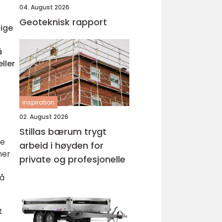
04. August 2026
Geoteknisk rapport
lige
å
ller
inspiration
02. August 2026
Stillas bærum trygt
ke
arbeid i høyden for
ner
private og profesjonelle
 å
t