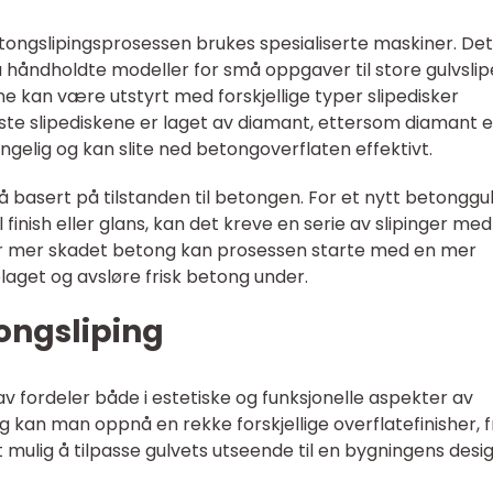
etongslipingsprosessen brukes spesialiserte maskiner. Det
a håndholdte modeller for små oppgaver til store gulvsli
ne kan være utstyrt med forskjellige typer slipedisker
te slipediskene er laget av diamant, ettersom diamant e
ngelig og kan slite ned betongoverflaten effektivt.
så basert på tilstanden til betongen. For et nytt betonggul
finish eller glans, kan det kreve en serie av slipinger med
ller mer skadet betong kan prosessen starte med en mer
plaget og avsløre frisk betong under.
ongsliping
av fordeler både i estetiske og funksjonelle aspekter av
 kan man oppnå en rekke forskjellige overflatefinisher, f
t mulig å tilpasse gulvets utseende til en bygningens desi