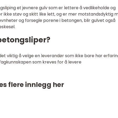
gsliping et jevnere gulv som er lettere å vedlikeholde og
r ikke støv og skitt like lett, og er mer motstandsdyktig 
jevnheter og forsegle porene i betongen, blir gulvet også
æskesøl.
betongsliper?
det viktig å velge en leverandør som ikke bare har erfarin
 fagkunnskapen som kreves for å levere
es flere innlegg her