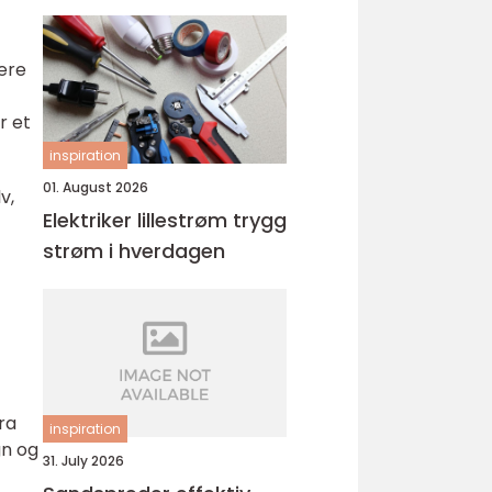
pere
r et
inspiration
01. August 2026
v,
Elektriker lillestrøm trygg
strøm i hverdagen
ra
inspiration
gn og
31. July 2026