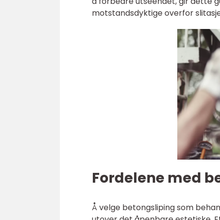
å forbedre utseendet, gir dette g
motstandsdyktige overfor slitasj
Fordelene med be
Å velge betongsliping som behand
utover det åpenbare estetiske. Et