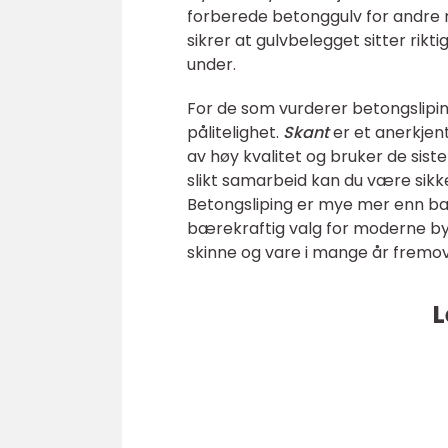
forberede betonggulv for andre ma
sikrer at gulvbelegget sitter rikt
under.
For de som vurderer betongsliping
pålitelighet.
Skant
er et anerkjen
av høy kvalitet og bruker de sist
slikt samarbeid kan du være sikke
Betongsliping er mye mer enn bare
bærekraftig valg for moderne by
skinne og vare i mange år fremov
L