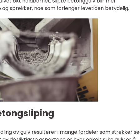
ulvet økt holdbarhet. Slipte betonggulv blir mer
e og sprekker, noe som forlenger levetiden betydelig.
tongsliping
ling av gulv resulterer i mange fordeler som strekker se
 av de viktigste aspektene er hvor enkelt slike gulv er å