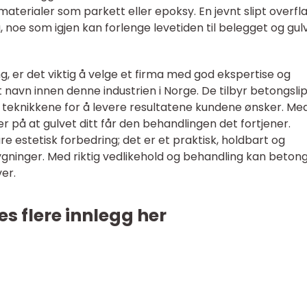
terialer som parkett eller epoksy. En jevnt slipt overfl
ig, noe som igjen kan forlenge levetiden til belegget og gul
, er det viktig å velge et firma med god ekspertise og
t navn innen denne industrien i Norge. De tilbyr betongsli
e teknikkene for å levere resultatene kundene ønsker. Me
r på at gulvet ditt får den behandlingen det fortjener.
 estetisk forbedring; det er et praktisk, holdbart og
gninger. Med riktig vedlikehold og behandling kan beton
er.
es flere innlegg her