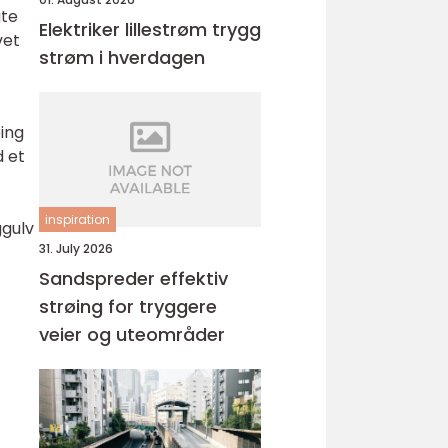
ate
Elektriker lillestrøm trygg
vet
strøm i hverdagen
ping
d et
inspiration
ggulv
31. July 2026
Sandspreder effektiv
strøing for tryggere
veier og uteområder