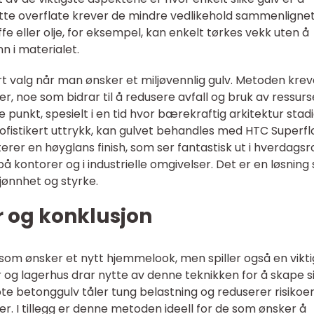
latte overflate krever de mindre vedlikehold sammenligne
e eller olje, for eksempel, kan enkelt tørkes vekk uten å
n i materialet.
t valg når man ønsker et miljøvennlig gulv. Metoden krev
r, noe som bidrar til å redusere avfall og bruk av ressurs
punkt, spesielt i en tid hvor bærekraftig arkitektur stadig
fistikert uttrykk, kan gulvet behandles med HTC Superfl
er en høyglans finish, som ser fantastisk ut i hverdags
 kontorer og i industrielle omgivelser. Det er en løsning
jønnhet og styrke.
r og konklusjon
 som ønsker et nytt hjemmelook, men spiller også en vikti
r og lagerhus drar nytte av denne teknikken for å skape s
te betonggulv tåler tung belastning og reduserer risikoen
ter. I tillegg er denne metoden ideell for de som ønsker å