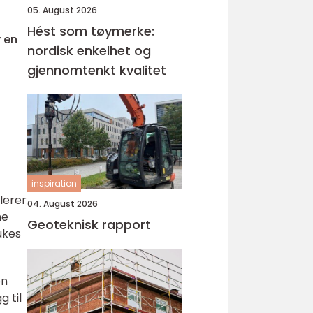
05. August 2026
Hést som tøymerke:
v en
nordisk enkelhet og
gjennomtenkt kvalitet
inspiration
lerer
04. August 2026
ne
Geoteknisk rapport
ukes
en
g til