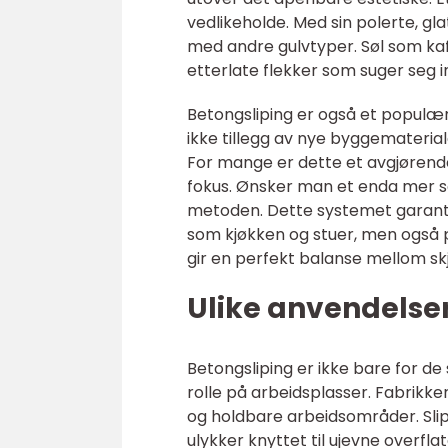
vedlikeholde. Med sin polerte, g
med andre gulvtyper. Søl som kaff
etterlate flekker som suger seg in
Betongsliping er også et populær
ikke tillegg av nye byggemateriale
For mange er dette et avgjørende 
fokus. Ønsker man et enda mer so
metoden. Dette systemet garanter
som kjøkken og stuer, men også på
gir en perfekt balanse mellom sk
Ulike anvendelse
Betongsliping er ikke bare for de
rolle på arbeidsplasser. Fabrikke
og holdbare arbeidsområder. Slip
ulykker knyttet til ujevne overfla