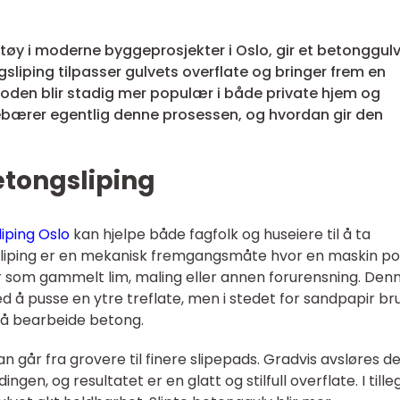
ktøy i moderne byggeprosjekter i Oslo, gir et betonggul
gsliping tilpasser gulvets overflate og bringer frem en
etoden blir stadig mer populær i både private hjem og
nnebærer egentlig denne prosessen, og hvordan gir den
tongsliping
iping Oslo
kan hjelpe både fagfolk og huseiere til å ta
sliping er en mekanisk fremgangsmåte hvor en maskin po
er som gammelt lim, maling eller annen forurensning. Den
å pusse en ytre treflate, men i stedet for sandpapir br
 å bearbeide betong.
man går fra grovere til finere slipepads. Gradvis avsløres d
gen, og resultatet er en glatt og stilfull overflate. I tilleg