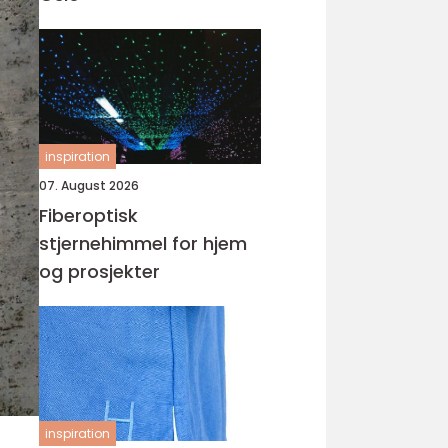
inspiration
07. August 2026
Fiberoptisk
stjernehimmel for hjem
og prosjekter
inspiration