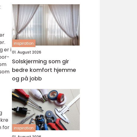
t
er
er.
inspiration
 er i
01. August 2026
oor-
Solskjerming som gir
rom
bedre komfort hjemme
 som
og på jobb
g
ikre
 for
inspiration
01. August 2026