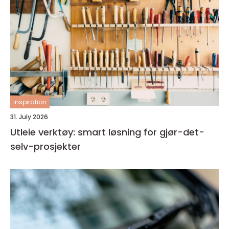
inspiration
31. July 2026
Utleie verktøy: smart løsning for gjør-det-
selv-prosjekter