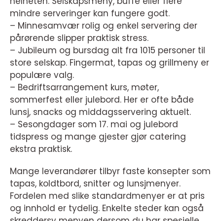
helheten. Selskapsmeny, buffé eller flere
mindre serveringer kan fungere godt.
– Minnesamvær rolig og enkel servering der
pårørende slipper praktisk stress.
– Jubileum og bursdag alt fra 1015 personer til
store selskap. Fingermat, tapas og grillmeny er
populære valg.
– Bedriftsarrangement kurs, møter,
sommerfest eller julebord. Her er ofte både
lunsj, snacks og middagsservering aktuelt.
– Sesongdager som 17. mai og julebord
tidspress og mange gjester gjør catering
ekstra praktisk.
Mange leverandører tilbyr faste konsepter som
tapas, koldtbord, snitter og lunsjmenyer.
Fordelen med slike standardmenyer er at pris
og innhold er tydelig. Enkelte steder kan også
skreddersy menyen dersom du har spesielle