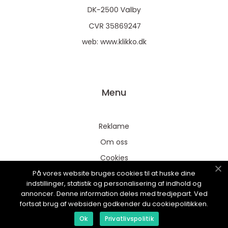
web:
www.klikko.dk
Menu
Reklame
Om oss
Cookies
På vores website bruges cookies til at huske dine
Kontakt Oss
indstillinger, statistik og personalisering af indhold og
Sitemap
annoncer. Denne information deles med tredjepart. Ved
fortsat brug af websiden godkender du cookiepolitikken.
Ok
Privatlivspolitik