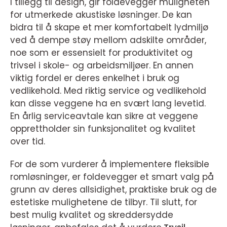
I tillegg til design, gir foldevegger muligheten
for utmerkede akustiske løsninger. De kan
bidra til å skape et mer komfortabelt lydmiljø
ved å dempe støy mellom adskilte områder,
noe som er essensielt for produktivitet og
trivsel i skole- og arbeidsmiljøer. En annen
viktig fordel er deres enkelhet i bruk og
vedlikehold. Med riktig service og vedlikehold
kan disse veggene ha en svært lang levetid.
En årlig serviceavtale kan sikre at veggene
opprettholder sin funksjonalitet og kvalitet
over tid.
For de som vurderer å implementere fleksible
romløsninger, er foldevegger et smart valg på
grunn av deres allsidighet, praktiske bruk og de
estetiske mulighetene de tilbyr. Til slutt, for
best mulig kvalitet og skreddersydde