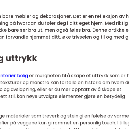
n bare møbler og dekorasjoner. Det er en refleksjon av
ning på hvordan du føler deg i ditt eget hjem. Med riktig
ke bare ser bra ut, men også føles bra. Denne artikkelen
an forvandle hjemmet ditt, øke trivselen og til og med g
g uttrykk
interiør bolig
er muligheten til å skape et uttrykk som er h
r, teksturer og mønstre kan fortelle en historie om hvem du
o og avslapning, eller er du mer opptatt av å skape et
tt stil, kan nøye utvalgte elementer gjøre en betydelig
ge materialer som treverk og stein gi en følelse av varm
fier på veggene kan gi rommet en personlig touch. I tille