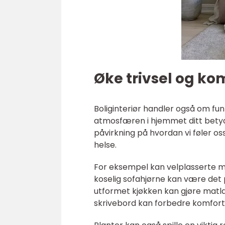
Øke trivsel og ko
Boliginteriør handler også om fu
atmosfæren i hjemmet ditt betydel
påvirkning på hvordan vi føler o
helse.
For eksempel kan velplasserte møb
koselig sofahjørne kan være det
utformet kjøkken kan gjøre matla
skrivebord kan forbedre komforte