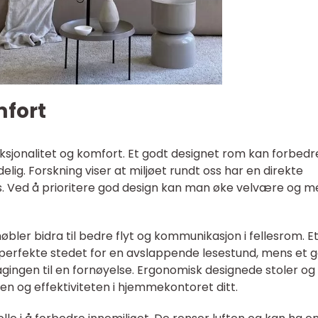
mfort
nksjonalitet og komfort. Et godt designet rom kan forbedr
ig. Forskning viser at miljøet rundt oss har en direkte
ss. Ved å prioritere god design kan man øke velvære og m
ler bidra til bedre flyt og kommunikasjon i fellesrom. E
 perfekte stedet for en avslappende lesestund, mens et 
gingen til en fornøyelse. Ergonomisk designede stoler og
n og effektiviteten i hjemmekontoret ditt.