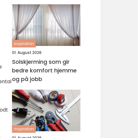
inspiration
01. August 2026
Solskjerming som gir
e
bedre komfort hjemme
og på jobb
ental
t
godt
inspiration
01. August 2026