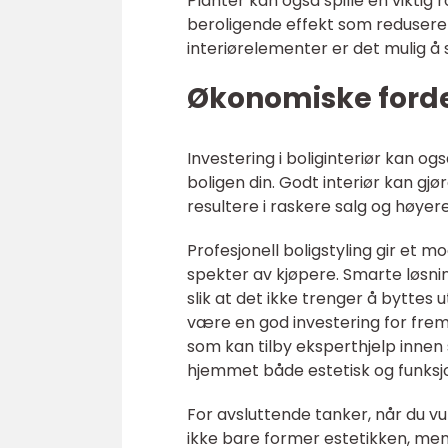
Planter kan også spille en viktig 
beroligende effekt som redusere
interiørelementer er det mulig å 
Økonomiske forde
Investering i boliginteriør kan og
boligen din. Godt interiør kan gjø
resultere i raskere salg og høyere
Profesjonell boligstyling gir et
spekter av kjøpere. Smarte løsning
slik at det ikke trenger å byttes 
være en god investering for fre
som kan tilby eksperthjelp innen 
hjemmet både estetisk og funksjo
For avsluttende tanker, når du vu
ikke bare former estetikken, men