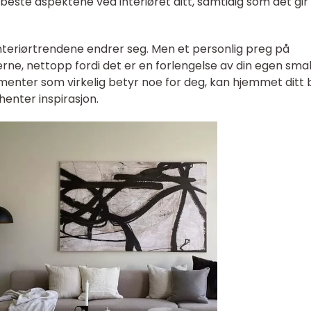
beste aspektene ved interiøret ditt, samtidig som det gir
interiørtrendene endrer seg. Men et personlig preg på
oderne, nettopp fordi det er en forlengelse av din egen sma
menter som virkelig betyr noe for deg, kan hjemmet ditt b
enter inspirasjon.