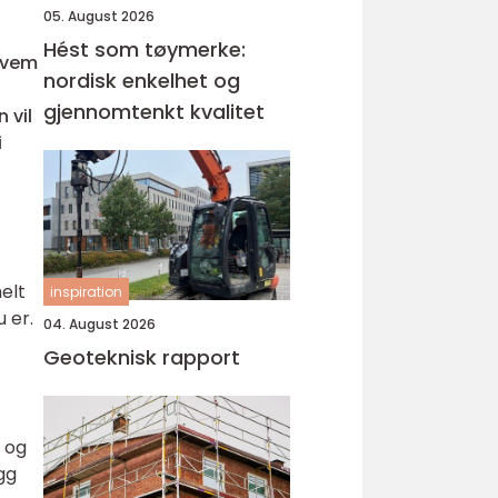
05. August 2026
Hést som tøymerke:
 hvem
nordisk enkelhet og
gjennomtenkt kvalitet
 vil
i
elt
inspiration
 er.
04. August 2026
Geoteknisk rapport
e og
gg