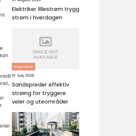
n
Elektriker lillestrøm trygg
ra.
strøm i hverdagen
ge
 kan
inspiration
bredt
31. July 2026
ret,
Sandspreder effektiv
strøing for tryggere
ør
veier og uteområder
e
eriør