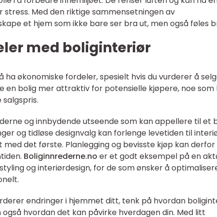
rolle i å forbedre innemiljøet. De renser luften og kan ha e
r stress. Med den riktige sammensetningen av
skape et hjem som ikke bare ser bra ut, men også føles b
ler med boliginteriør
så ha økonomiske fordeler, spesielt hvis du vurderer å sel
re en bolig mer attraktiv for potensielle kjøpere, noe som
 salgspris.
 moderne og innbydende utseende som kan appellere til et 
er og tidløse designvalg kan forlenge levetiden til interiø
ut med det første. Planlegging og bevisste kjøp kan derfor
mtiden.
Boliginnrederne.no
er et godt eksempel på en akt
styling og interiørdesign, for de som ønsker å optimaliser
nelt.
rderer endringer i hjemmet ditt, tenk på hvordan boligint
 også hvordan det kan påvirke hverdagen din. Med litt