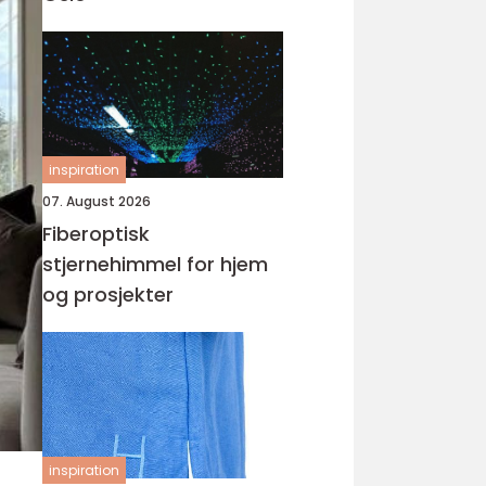
inspiration
07. August 2026
Fiberoptisk
stjernehimmel for hjem
og prosjekter
inspiration