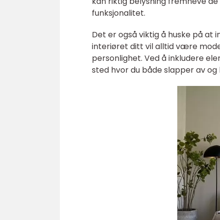
kan riktig belysning fremheve de 
funksjonalitet.
Det er også viktig å huske på at 
interiøret ditt vil alltid være m
personlighet. Ved å inkludere ele
sted hvor du både slapper av og h