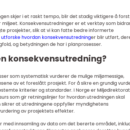
en skjer i et raskt tempo, blir det stadig viktigere å fors
 miljøet. Konsekvensutredninger er et verktøy som bidrar 
te prosjekter, slik at vi kan fatte bedre informerte
l
utforske hvordan konsekvensutredning
er blir utført, der
gfold, og betydningen de har i planprosesser.
en konsekvensutredning?
ser som systematisk vurderer de mulige miljømessige,
ne av et foreslått prosjekt. For å sikre en grundig vurde
temte kriterier og standarder. I Norge er Miljødirektora
urs som gir retningslinjer for hvordan utredningen skal
sikrer at utredningene oppfyller myndighetens
vurdering av prosjektets effekter.
 med innsamling av data om det berørte området, inklu