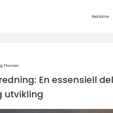
Reklame
rg Thorsen
edning: En essensiell de
 utvikling