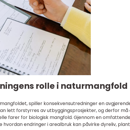
ingens rolle i naturmangfold
rmangfoldet, spiller konsekvensutredninger en avgjørend
kan lett forstyrres av utbyggingsprosjekter, og derfor må 
elle farer for biologisk mangfold. Gjennom en omfattend
 hvordan endringer i arealbruk kan påvirke dyreliv, plan