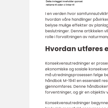
I en verden hvor samfunnsutvikling
hvordan våre handlinger påvirker
belyse mulige effekter av planlag
beslutninger. Denne artikkelen vi
rolle i forvaltningen av naturman
Hvordan utføres 
Konsekvensutredninger er proses
økonomiske og sosiale konsekvense
må utredningsprosessen følge bes
håndbok M-1941 en essensiell ress
gjennomføres. Denne håndboken 
forventninger, og gir en objektiv 
Konsekvensutredninger begynner