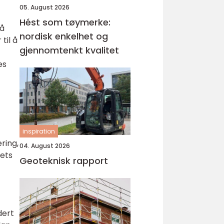
05. August 2026
Hést som tøymerke:
tå
nordisk enkelhet og
til å
gjennomtenkt kvalitet
es
inspiration
ring,
04. August 2026
tets
Geoteknisk rapport
dert