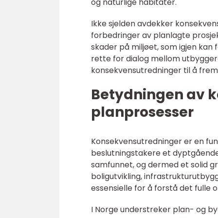
og naturlige habitater.
Ikke sjelden avdekker konsekvensu
forbedringer av planlagte prosje
skader på miljøet, som igjen kan 
rette for dialog mellom utbygger
konsekvensutredninger til å fre
Betydningen av k
planprosesser
Konsekvensutredninger er en fun
beslutningstakere et dyptgående 
samfunnet, og dermed et solid g
boligutvikling, infrastrukturutby
essensielle for å forstå det full
I Norge understreker plan- og by