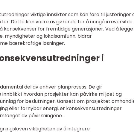
tredninger viktige innsikter som kan føre til justeringer e
kter. Dette kan være avgjørende for å unngå irreversible
få konsekvenser for fremtidige generasjoner. Ved å legge t
e, myndigheter og lokalsamfunn, bidrar
mme bærekraftige løsninger.
onsekvensutredninger i
damental del av enhver planprosess. De gir
innblikk i hvordan prosjekter kan påvirke miljøet og
runnlag for beslutninger. Uansett om prosjektet omhandl
gging eller fornybar energi, er konsekvensutredninger
e omfanget av påvirkningene.
gningsloven viktigheten av å integrere