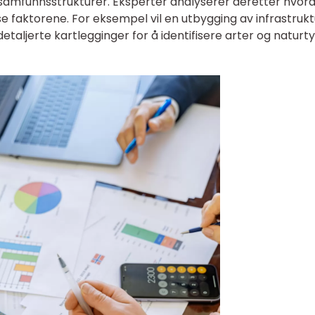
 samfunnsstrukturer. Eksperter analyserer deretter hvor
sse faktorene. For eksempel vil en utbygging av infrastrukt
detaljerte kartlegginger for å identifisere arter og naturt