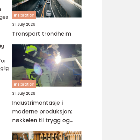
å
inspiration
rges
31. July 2026
Transport trondheim
ig
For
glig
inspiration
31. July 2026
Industrimontasje i
moderne produksjon:
nøkkelen til trygg og
effektiv drift