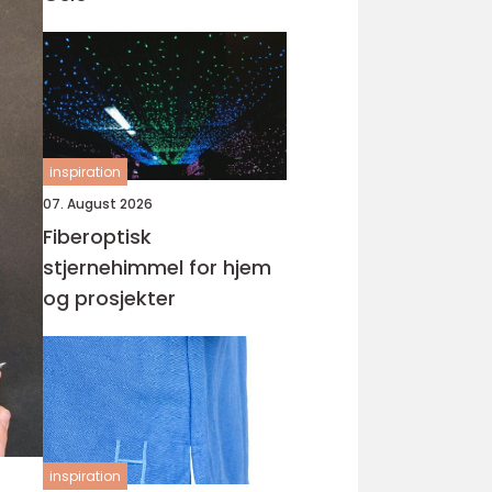
inspiration
07. August 2026
Fiberoptisk
stjernehimmel for hjem
og prosjekter
inspiration