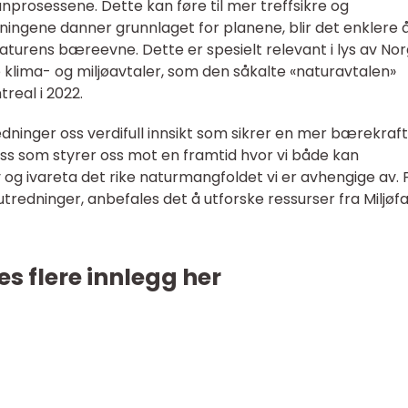
anprosessene. Dette kan føre til mer treffsikre og
dningene danner grunnlaget for planene, blir det enklere 
turens bæreevne. Dette er spesielt relevant i lys av No
e klima- og miljøavtaler, som den såkalte «naturavtalen»
real i 2022.
dninger oss verdifull innsikt som sikrer en mer bærekraft
ass som styrer oss mot en framtid hvor vi både kan
 og ivareta det rike naturmangfoldet vi er avhengige av. 
edninger, anbefales det å utforske ressurser fra Miljøfa
es flere innlegg her