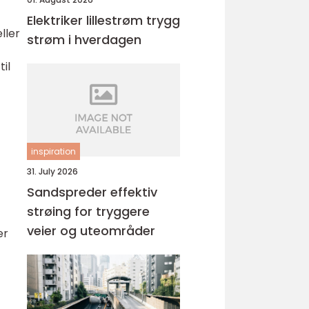
Elektriker lillestrøm trygg
ller
strøm i hverdagen
il
inspiration
31. July 2026
Sandspreder effektiv
strøing for tryggere
veier og uteområder
er