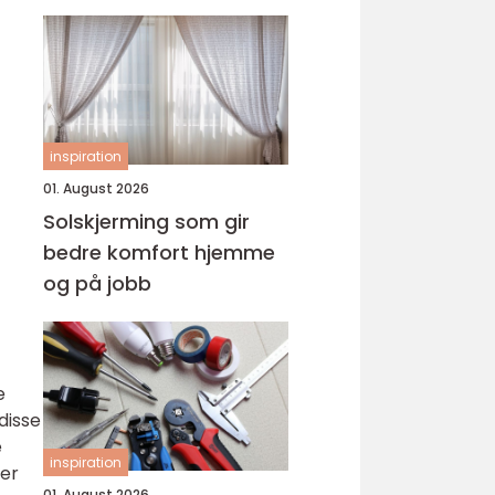
inspiration
01. August 2026
Solskjerming som gir
bedre komfort hjemme
og på jobb
e
disse
e
inspiration
ter
01. August 2026