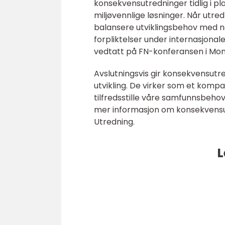
konsekvensutredninger tidlig i pl
miljøvennlige løsninger. Når utre
balansere utviklingsbehov med na
forpliktelser under internasjonal
vedtatt på FN-konferansen i Mont
Avslutningsvis gir konsekvensutre
utvikling. De virker som et komp
tilfredsstille våre samfunnsbehov
mer informasjon om konsekvensutr
Utredning.
L