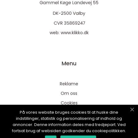
web:
www.klikko.dk
Menu
Reklame
Om oss
Cookies
På vores website bruges cookies til at huske dine
Kontakt Oss
indstillinger, statistik og personalisering af indhold og
Sitemap
annoncer. Denne information deles med tredjepart. Ved
fortsat brug af websiden godkender du cookiepolitikken.