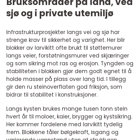
Bruksområder på land, ved
sjø og i private utemiljø
Infrastrukturprosjekter langs vei og sjø har
strenge krav til sikkerhet og varighet. Her blir
blokker av larvikitt ofte brukt til støttemurer
langs veier, forstøtningsmurer ved skjæringer
og som sikring mot ras og erosjon. Tyngden og
stabiliteten i blokken gjør dem godt egnet til å
holde masser på plass over lang tid. I tillegg
gir den ru steinoverflaten god friksjon, som
bidrar til stabilitet i konstruksjoner.
Langs kysten brukes mange tusen tonn stein
hvert år til moloer, kaier, brygger og kystsikring.
Her kommer fordelene med larvikitt tydelig
frem. Blokkene tåler bølgekraft, isgang og
varierende vannstand uten at strukturen