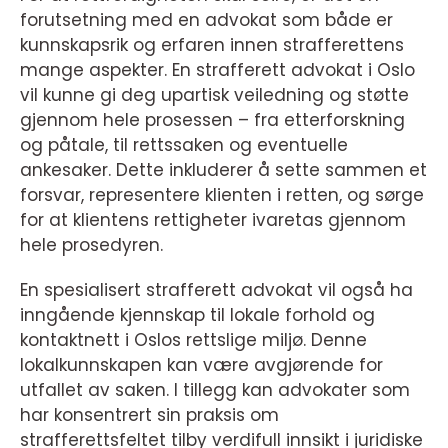
forutsetning med en advokat som både er
kunnskapsrik og erfaren innen strafferettens
mange aspekter. En strafferett advokat i Oslo
vil kunne gi deg upartisk veiledning og støtte
gjennom hele prosessen – fra etterforskning
og påtale, til rettssaken og eventuelle
ankesaker. Dette inkluderer å sette sammen et
forsvar, representere klienten i retten, og sørge
for at klientens rettigheter ivaretas gjennom
hele prosedyren.
En spesialisert strafferett advokat vil også ha
inngående kjennskap til lokale forhold og
kontaktnett i Oslos rettslige miljø. Denne
lokalkunnskapen kan være avgjørende for
utfallet av saken. I tillegg kan advokater som
har konsentrert sin praksis om
strafferettsfeltet tilby verdifull innsikt i juridiske