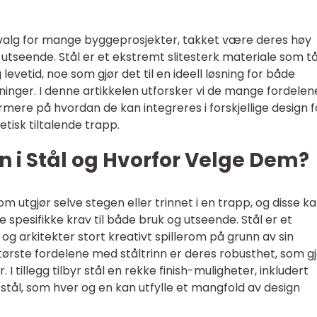
valg for mange byggeprosjekter, takket være deres høy
utseende. Stål er et ekstremt slitesterk materiale som tå
levetid, noe som gjør det til en ideell løsning for både
inger. I denne artikkelen utforsker vi de mange fordelen
mere på hvordan de kan integreres i forskjellige design f
tisk tiltalende trapp.
n i Stål og Hvorfor Velge Dem?
m utgjør selve stegen eller trinnet i en trapp, og disse k
te spesifikke krav til både bruk og utseende. Stål er et
og arkitekter stort kreativt spillerom på grunn av sin
tørste fordelene med ståltrinn er deres robusthet, som g
 tillegg tilbyr stål en rekke finish-muligheter, inkludert
tt stål, som hver og en kan utfylle et mangfold av design