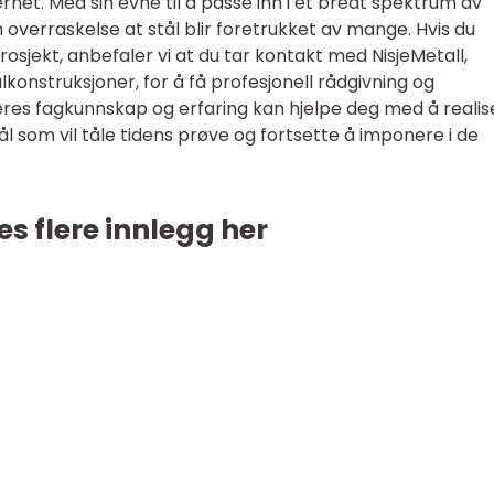
erhet. Med sin evne til å passe inn i et bredt spektrum av
 overraskelse at stål blir foretrukket av mange. Hvis du
prosjekt, anbefaler vi at du tar kontakt med NisjeMetall,
konstruksjoner, for å få profesjonell rådgivning og
Deres fagkunnskap og erfaring kan hjelpe deg med å realis
ål som vil tåle tidens prøve og fortsette å imponere i de
es flere innlegg her