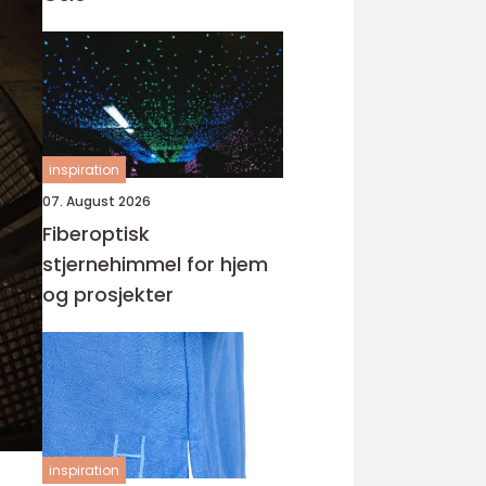
inspiration
07. August 2026
Fiberoptisk
stjernehimmel for hjem
og prosjekter
inspiration