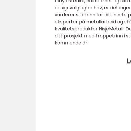
tilby estetikk, holdbarhet og sikk
designvalg og behov, er det ingen
vurderer ståltrinn for ditt neste 
eksperter på metallarbeid og stål
kvalitetsprodukter NisjeMetall. 
ditt prosjekt med trappetrinn i st
kommende år.
L