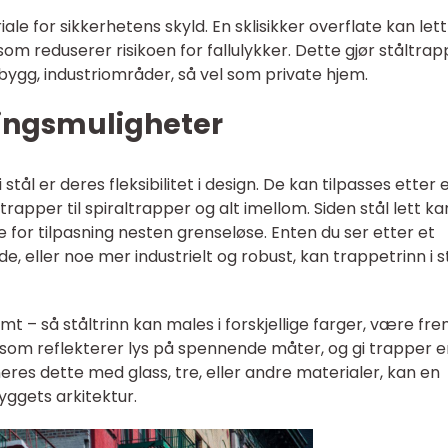
ale for sikkerhetens skyld. En sklisikker overflate kan lett
som reduserer risikoen for fallulykker. Dette gjør ståltrap
ge bygg, industriområder, så vel som private hjem.
singsmuligheter
tål er deres fleksibilitet i design. De kan tilpasses etter 
trapper til spiraltrapper og alt imellom. Siden stål lett ka
 for tilpasning nesten grenseløse. Enten du ser etter et
, eller noe mer industrielt og robust, kan trappetrinn i s
t – så ståltrinn kan males i forskjellige farger, være frem
 som reflekterer lys på spennende måter, og gi trapper e
eres dette med glass, tre, eller andre materialer, kan en
yggets arkitektur.