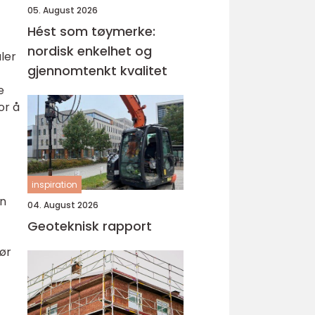
05. August 2026
Hést som tøymerke:
nordisk enkelhet og
ler
gjennomtenkt kvalitet
e
or å
inspiration
an
04. August 2026
Geoteknisk rapport
jør