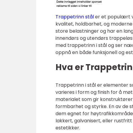
Trappetrinn stål
er et populært 
kvalitet, holdbarhet, og moderne 
store belastninger og har en lang 
innendørs og utendørs trappeløsn
med trappetrinn i stål og ser nær
oppnå en både funksjonell og este
Hva er Trappetrin
Trappetrinn i stål er elementer so
varieres i form og finish for å mø
materialet som gir konstruktører 
formbarhet og styrke. En av de s
dem egnet for høytrafikkområder. I
lakkert, galvanisert, eller rustfri
estetikker.