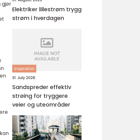
 gjør
Elektriker lillestrøm trygg
strøm i hverdagen
et
r
nn
inspiration
 en
31. July 2026
Sandspreder effektiv
strøing for tryggere
veier og uteområder
ere
 kan