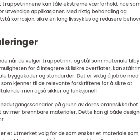
å at trappetrinnene kan tåle ekstreme værforhold, noe som
or utvendige applikasjoner. Med riktig behandling og
stå korrosjon, sikre en lang livssyklus og redusere behov
leringer
de når du velger trappetrinn, og stål som materiale tilby
ligheten for å integrere sklisikre overflater, kan ståltri
okale byggekoder og standarder. Det er viktig å jobbe med
 som kjenner til de relevante forskriftene for å sikre at
iltalende, men også sikker og funksjonell.
 i nødutgangsscenarier på grunn av deres brannsikkerhet
 av mer brennbare materialer. Dette kan gi både design
t.
ål er et utmerket valg for de som ønsker et materiale som