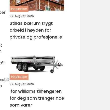
inspiration
per
02. August 2026
Stillas bærum trygt
arbeid i høyden for
private og profesjonelle
et
n
tål
inspiration
stilt
02. August 2026
n
Ifor williams tilhengeren
for deg som trenger noe
som varer