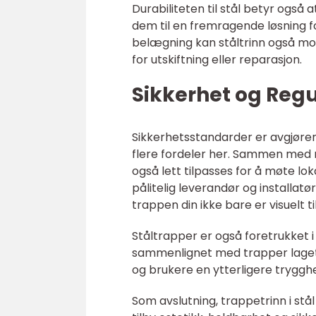
Durabiliteten til stål betyr ogs
dem til en fremragende løsning f
belægning kan ståltrinn også mot
for utskiftning eller reparasjon.
Sikkerhet og Regu
Sikkerhetsstandarder er avgjøren
flere fordeler her. Sammen med mu
også lett tilpasses for å møte l
pålitelig leverandør og installatør
trappen din ikke bare er visuelt t
Ståltrapper er også foretrukket
sammenlignet med trapper laget
og brukere en ytterligere trygghe
Som avslutning, trappetrinn i st