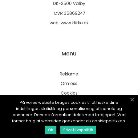
web:
www.klikko.dk
Menu
Reklame
Om oss
Cookies
På vores website bruges cookies til at huske dine
Kontakt Oss
indstillinger, statistik og personalisering af indhold og
Sitemap
annoncer. Denne information deles med tredjepart. Ved
fortsat brug af websiden godkender du cookiepolitikken.
Ok
Privatlivspolitik