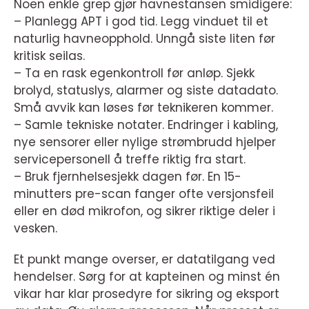
Noen enkle grep gjør havnestansen smidigere:
– Planlegg APT i god tid. Legg vinduet til et
naturlig havneopphold. Unngå siste liten før
kritisk seilas.
– Ta en rask egenkontroll før anløp. Sjekk
brolyd, statuslys, alarmer og siste datadato.
Små avvik kan løses før teknikeren kommer.
– Samle tekniske notater. Endringer i kabling,
nye sensorer eller nylige strømbrudd hjelper
servicepersonell å treffe riktig fra start.
– Bruk fjernhelsesjekk dagen før. En 15-
minutters pre-scan fanger ofte versjonsfeil
eller en død mikrofon, og sikrer riktige deler i
vesken.
Et punkt mange overser, er datatilgang ved
hendelser. Sørg for at kapteinen og minst én
vikar har klar prosedyre for sikring og eksport