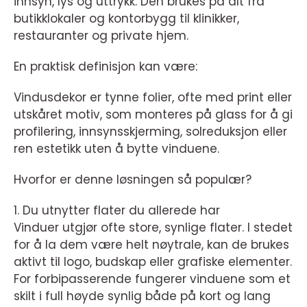
innsyn, lys og uttrykk. Den brukes på alt fra
butikklokaler og kontorbygg til klinikker,
restauranter og private hjem.
En praktisk definisjon kan være:
Vindusdekor er tynne folier, ofte med print eller
utskåret motiv, som monteres på glass for å gi
profilering, innsynsskjerming, solreduksjon eller
ren estetikk uten å bytte vinduene.
Hvorfor er denne løsningen så populær?
1. Du utnytter flater du allerede har
Vinduer utgjør ofte store, synlige flater. I stedet
for å la dem være helt nøytrale, kan de brukes
aktivt til logo, budskap eller grafiske elementer.
For forbipasserende fungerer vinduene som et
skilt i full høyde synlig både på kort og lang