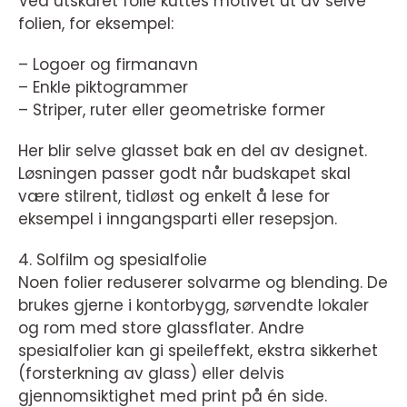
Ved utskåret folie kuttes motivet ut av selve
folien, for eksempel:
– Logoer og firmanavn
– Enkle piktogrammer
– Striper, ruter eller geometriske former
Her blir selve glasset bak en del av designet.
Løsningen passer godt når budskapet skal
være stilrent, tidløst og enkelt å lese for
eksempel i inngangsparti eller resepsjon.
4. Solfilm og spesialfolie
Noen folier reduserer solvarme og blending. De
brukes gjerne i kontorbygg, sørvendte lokaler
og rom med store glassflater. Andre
spesialfolier kan gi speileffekt, ekstra sikkerhet
(forsterkning av glass) eller delvis
gjennomsiktighet med print på én side.