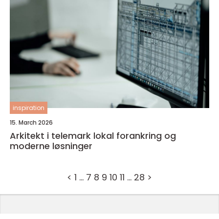
inspiration
15. March 2026
Arkitekt i telemark lokal forankring og
moderne løsninger
<
1
…
7
8
9
10
11
…
28
>